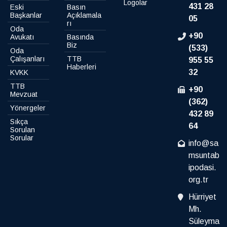
Logolar
431 28
Eski
Basın
Başkanlar
Açıklamala
05
rı
Oda
+90
Avukatı
Basında
Biz
(533)
Oda
Çalışanları
TTB
955 55
Haberleri
32
KVKK
TTB
+90
Mevzuat
(362)
Yönergeler
432 89
Sıkça
64
Sorulan
Sorular
info@sa
msuntab
ipodasi.
org.tr
Hürriyet
Mh.
Süleyma