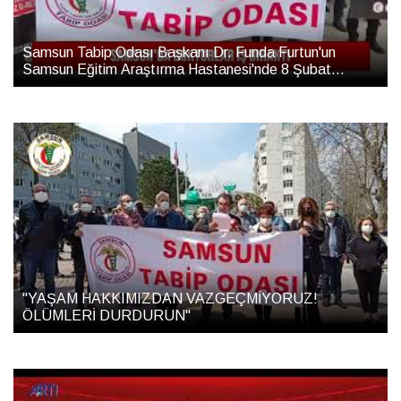
Samsun Tabip Odası Başkanı Dr. Funda Furtun'un
Samsun Eğitim Araştırma Hastanesi'nde 8 Şubat
G(ö)REV Eylemi Basın Açıklaması Konuşması
"YAŞAM HAKKIMIZDAN VAZGEÇMİYORUZ!
ÖLÜMLERİ DURDURUN"