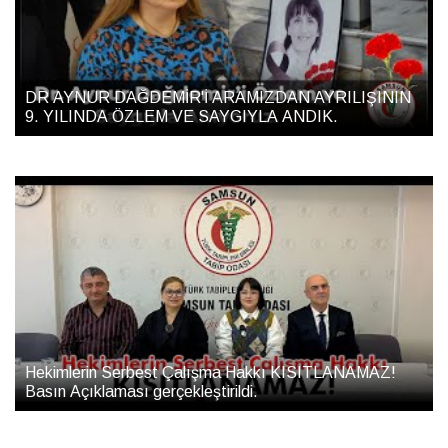
DR AYNUR DAĞDEMİR'İ ARAMIZDAN AYRILIŞININ
9. YILINDA ÖZLEM VE SAYGIYLA ANDIK.
Hekimlerin Serbest Çalışma Hakkı KISITLANAMAZ!
Basın Açıklaması gerçekleştirildi.