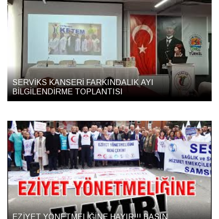
SERVİKS KANSERİ FARKINDALIK AYI
BİLGİLENDİRME TOPLANTISI
EZİYET YÖNETMELİĞİNE HAYIR!!! BASIN