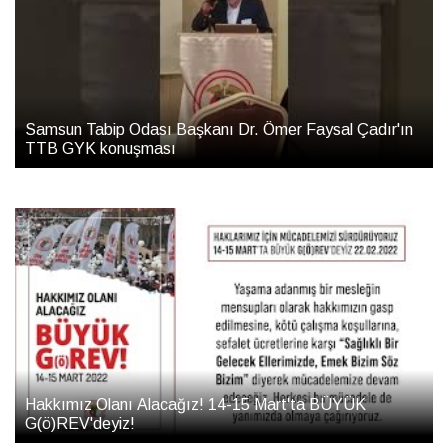
Samsun Tabip Odası Başkanı Dr. Ömer Faysal Çadır'ın
TTB GYK konuşması
Hakkımız Olanı Alacağız! 14-15 Mart'ta BÜYÜK
G(ö)REV'deyiz!