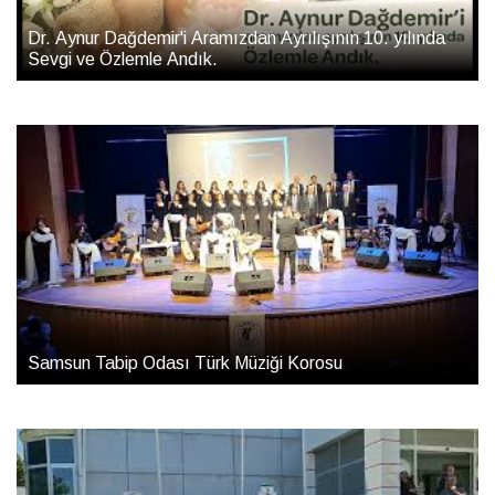
Dr. Aynur Dağdemir'i Aramızdan Ayrılışının 10. yılında
Sevgi ve Özlemle Andık.
Samsun Tabip Odası Türk Müziği Korosu