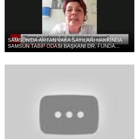
SAMSUN'DA ARTAN VAKA SAYILARI HAKKINDA
SAMSUN TABİP ODASI BAŞKANI DR. FUNDA
FURTUN 'UN AÇIKLAMASI