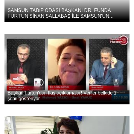
SAMSUN TABİP ODASI BAŞKANI DR. FUNDA
FURTUN SİNAN SALLABAŞ İLE SAMSUN'UN
NABZI'NDA
Başkan Furtun'dan flaş açıklamalar! Veriler belkide 1
şehri gösteriyor