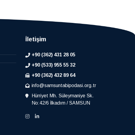
İletişim
+90 (362) 431 28 05
+90 (533) 955 55 32
+90 (362) 432 89 64
info@samsuntabipodasi.org.tr
Hürriyet Mh. Süleymaniye Sk.
No:42/6 İlkadım / SAMSUN