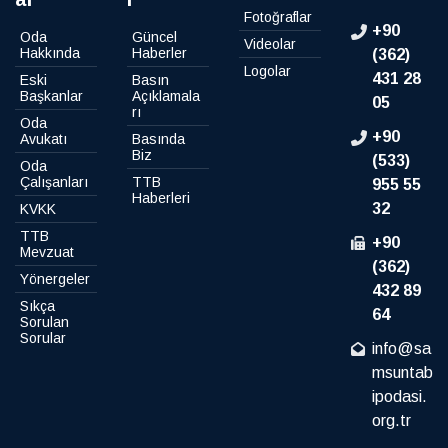
Fotoğraflar
+90
Oda
Güncel
Videolar
Hakkında
Haberler
(362)
Logolar
431 28
Eski
Basın
Başkanlar
Açıklamala
05
rı
Oda
+90
Avukatı
Basında
Biz
(533)
Oda
Çalışanları
TTB
955 55
Haberleri
32
KVKK
TTB
+90
Mevzuat
(362)
Yönergeler
432 89
Sıkça
64
Sorulan
Sorular
info@sa
msuntab
ipodasi.
org.tr