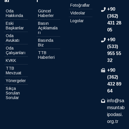
al
r
Fotoğraflar
+90
Oda
Güncel
Videolar
Hakkında
Haberler
(362)
Logolar
431 28
Eski
Basın
Başkanlar
Açıklamala
05
rı
Oda
+90
Avukatı
Basında
Biz
(533)
Oda
Çalışanları
TTB
955 55
Haberleri
32
KVKK
TTB
+90
Mevzuat
(362)
Yönergeler
432 89
Sıkça
64
Sorulan
Sorular
info@sa
msuntab
ipodasi.
org.tr